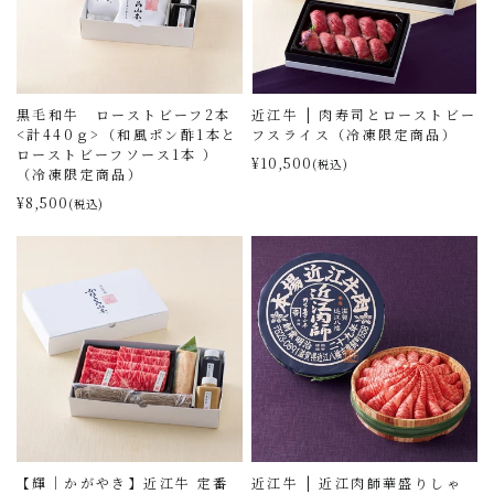
黒毛和牛 ローストビーフ2本
近江牛 | 肉寿司とローストビー
<計440ｇ>（和風ポン酢1本と
フスライス（冷凍限定商品）
ローストビーフソース1本 ）
¥10,500
(税込)
（冷凍限定商品）
¥8,500
(税込)
【輝｜かがやき】近江牛 定番
近江牛 | 近江肉師華盛りしゃ