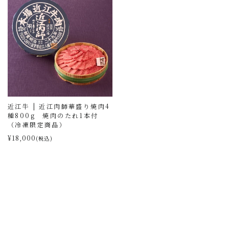
近江牛 | 近江肉師華盛り焼肉4
種800g 焼肉のたれ1本付
（冷凍限定商品）
¥18,000
(税込)