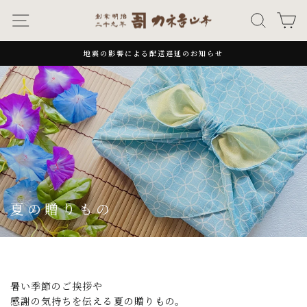
次
ナビゲーション
キーワー
カ
へ
地震の影響による配送遅延のお知らせ
一
時
停
止
夏の贈りもの
暑い季節のご挨拶や
感謝の気持ちを伝える夏の贈りもの。