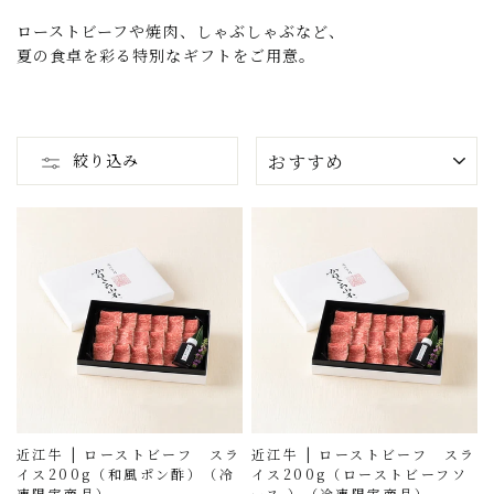
ローストビーフや焼肉、しゃぶしゃぶなど、
夏の食卓を彩る特別なギフトをご用意。
並
絞り込み
び
替
え
近江牛 | ローストビーフ スラ
近江牛 | ローストビーフ スラ
イス200g（和風ポン酢）（冷
イス200g（ローストビーフソ
凍限定商品）
ース ）（冷凍限定商品）