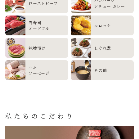
ハンバーグ
ローストビーフ
シチュー カレー
肉寿司
コロッケ
オードブル
味噌漬け
しぐれ煮
ハム
その他
ソーセージ
私たちのこだわり