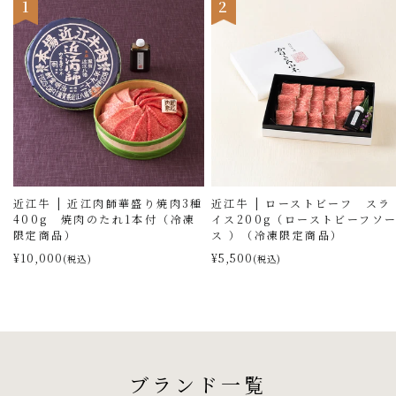
1
2
近江牛 | 近江肉師華盛り焼肉3種
近江牛 | ローストビーフ スラ
400g 焼肉のたれ1本付（冷凍
イス200g（ローストビーフソ
限定商品）
ス ）（冷凍限定商品）
¥10,000
¥5,500
(税込)
(税込)
ブランド一覧