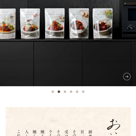
ン
シ
ョ
ッ
プ