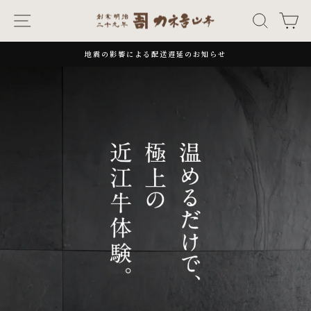
次
ナビゲーション
キーワー
カ
カ
へ
ネ
地震の影響による配送遅延のお知らせ
一
吉
時
停
止
山
本
オ
ン
ラ
イ