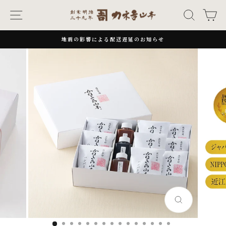
次
ナビゲーション
キーワー
カ
へ
地震の影響による配送遅延のお知らせ
一
時
停
止
閉
じ
る