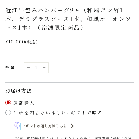
(esc)
近江牛包みハンバーグ9ヶ（和風ポン酢1
本、デミグラスソース1本、和風オニオンソ
ース1本）（冷凍限定商品）
通
¥10,000
(税込)
常
価
格
数量
−
+
お届け方法
通常購入
住所を知らない相手にeギフトで贈る
eギフトの贈り方はこちら
30日以内に受け取りが、行われなかった場合、注文者様に送付されま