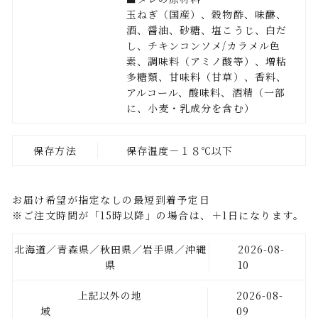
玉ねぎ（国産）、穀物酢、味醂、
酒、醤油、砂糖、塩こうじ、白だ
し、チキンコンソメ/カラメル色
素、調味料（アミノ酸等）、増粘
多糖類、甘味料（甘草）、香料、
アルコール、酸味料、酒精（一部
に、小麦・乳成分を含む）
保存方法
保存温度－１８℃以下
お届け希望が指定なしの最短到着予定日
※ご注文時間が「15時以降」の場合は、＋1日になります。
北海道／青森県／秋田県／岩手県／沖縄
2026-08-
県
10
上記以外の地
2026-08-
域
09