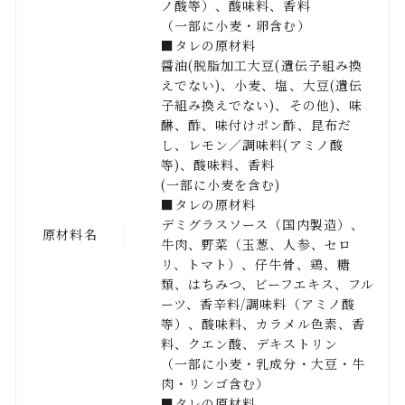
ノ酸等）、酸味料、香料
（一部に小麦・卵含む）
■タレの原材料
醤油(脱脂加工大豆(遺伝子組み換
えでない)、小麦、塩、大豆(遺伝
子組み換えでない)、その他)、味
醂、酢、味付けポン酢、昆布だ
し、レモン／調味料(アミノ酸
等)、酸味料、香料
(一部に小麦を含む)
■タレの原材料
デミグラスソース（国内製造）、
原材料名
牛肉、野菜（玉葱、人参、セロ
リ、トマト）、仔牛骨、鶏、糖
類、はちみつ、ビーフエキス、フル
ーツ、香辛料/調味料（アミノ酸
等）、酸味料、カラメル色素、香
料、クエン酸、デキストリン
（一部に小麦・乳成分・大豆・牛
肉・リンゴ含む）
■タレの原材料