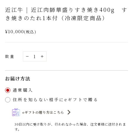
(esc)
近江牛 | 近江肉師華盛りすき焼き400g す
き焼きのたれ1本付（冷凍限定商品）
通
¥10,000
(税込)
常
価
格
数量
−
+
お届け方法
通常購入
住所を知らない相手にeギフトで贈る
eギフトの贈り方はこちら
30日以内に受け取りが、行われなかった場合、注文者様に送付されま
す。