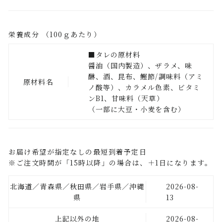
栄養成分 （100ｇあたり）
■タレの原材料
醤油（国内製造）、ザラメ、味
醂、酒、昆布、鰹節/調味料（アミ
原材料名
ノ酸等）、カラメル色素、ビタミ
ンB1、甘味料（天草）
（一部に大豆・小麦を含む）
お届け希望が指定なしの最短到着予定日
※ご注文時間が「15時以降」の場合は、＋1日になります。
北海道／青森県／秋田県／岩手県／沖縄
2026-08-
県
13
上記以外の地
2026-08-