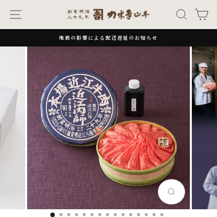
次
ナビゲーション
キーワー
カ
へ
地震の影響による配送遅延のお知らせ
一
時
停
止
閉
じ
る