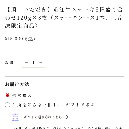
(esc)
【頂｜いただき】近江牛ステーキ3種盛り合
わせ120g×3枚（ステーキソース1本）（冷
凍限定商品）
通
¥15,000
(税込)
常
価
格
数量
−
+
お届け方法
通常購入
住所を知らない相手にeギフトで贈る
eギフトの贈り方はこちら
30日以内に受け取りが、行われなかった場合、注文者様に送付されま