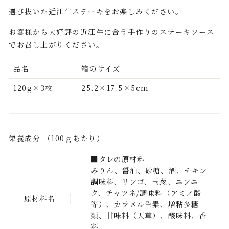
選び抜いた近江牛ステーキをお楽しみください。
お客様から大好評の近江牛に合う手作りのステーキソース
でお召し上がりください。
品名
箱のサイズ
120g×3枚
25.2×17.5×5cm
栄養成分 （100ｇあたり）
■タレの原材料
みりん、醤油、砂糖、酒、チキン
調味料、リンゴ、玉葱、ニンニ
ク、チャツネ/調味料（アミノ酸
原材料名
等）、カラメル色素、増粘多糖
類、甘味料（天草）、酸味料、香
料