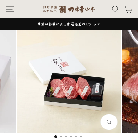
次
ナビゲーション
キーワー
カ
へ
地震の影響による配送遅延のお知らせ
一
時
停
止
閉
じ
る