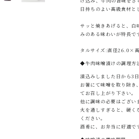
け込み、牛肉の旨味をさ
日持ちのよい高級食材と
サッと焼きあげると、白
みのある味わいが特長で
タルサイズ:直径26.0×高
◆牛肉味噌漬けの調理方
漬込みしました日から3
お箸にて味噌を取り除き
てお召し上がり下さい。
他に調味の必要はござい
火を通しすぎると、硬く
ください。
酒肴に、お弁当に好適で