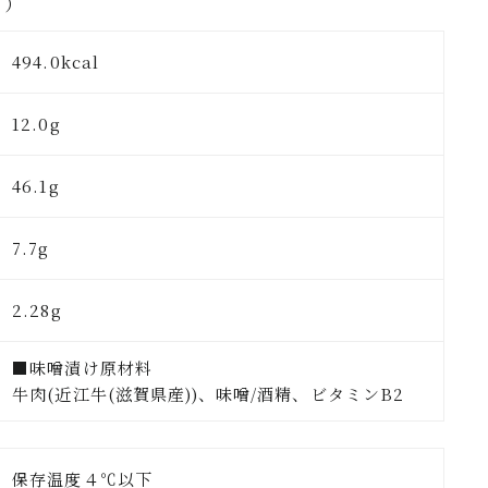
り）
494.0kcal
12.0g
46.1g
7.7g
2.28g
■味噌漬け原材料
牛肉(近江牛(滋賀県産))、味噌/酒精、ビタミンB2
保存温度４℃以下