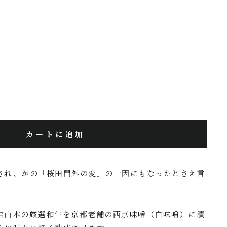
カートに追加
され、かの「桜田門外の変」の一因にもなったとさえ言
。
吉山本の厳選和牛を京都老舗の西京味噌（白味噌）に漬