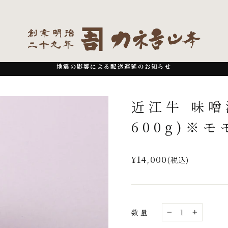
地震の影響による配送遅延のお知らせ
一
時
近江牛 味噌
停
止
600g)※
通
¥14,000
(税込)
常
価
格
数量
−
+