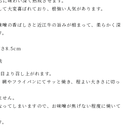
らに味わい深く熟成させます。
して大変喜ばれており、根強い人気があります。
味噌の香ばしさと近江牛の旨みが相まって、柔らかく深
す。
さ8.5cm
法
日目より召し上がれます。
、網やフライパンにてサッと焼き、程よい大きさに切っ
ません。
なってしまいますので、お味噌が焦げない程度に焼いて
す。