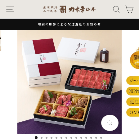
次
ナビゲーション
キーワー
カ
へ
地震の影響による配送遅延のお知らせ
一
時
停
止
閉
じ
る