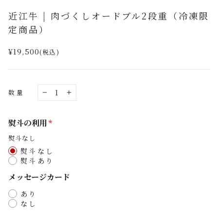
(esc)
近江牛 | 肉づくしオードブル2段重（冷凍限
定商品）
通
¥19,500
(税込)
常
価
格
数量
−
+
熨斗の利用
熨斗なし
熨斗なし
熨斗あり
メッセージカード
あり
なし