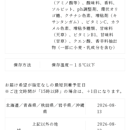
（アミノ酸等）、酸味料、香料、
ソルビット、ph調整剤、環状オリ
ゴ糖、クチナシ色素、増粘剤（キ
サンタンガム）、ビタミンC、カラ
メル色素、増粘多糖類、甘味料
（天草）、ビタミンB1、甘味料
（甘草）、クエン酸、香辛料抽出
物（一部に小麦・乳成分を含む）
保存方法
保存温度－１８℃以下
お届け希望が指定なしの最短到着予定日
※ご注文時間が「15時以降」の場合は、＋1日になります。
北海道／青森県／秋田県／岩手県／沖縄
2026-08-
県
13
上記以外の地
2026-08-