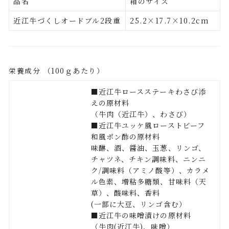
品名
箱のサイズ
近江牛づくしオードブル2段重
25.2×17.7×10.2cm
栄養成分 （100ｇあたり）
■近江牛ロースステーキわさび添
えの原材料
（牛肉（近江牛）、わさび）
■近江牛ユッケ風ローストビーフ
和風ポン酢の原材料
味醂、酒、醤油、玉葱、リンゴ、
チャツネ、チキン調味料、ニンニ
ク/調味料（アミノ酸等）、カラメ
ル色素、増粘多糖類、甘味料（天
草）、酸味料、香料
(一部に大豆、リンゴ含む）
■近江牛の味噌漬けの原材料
（牛肉(近江牛)、味噌）