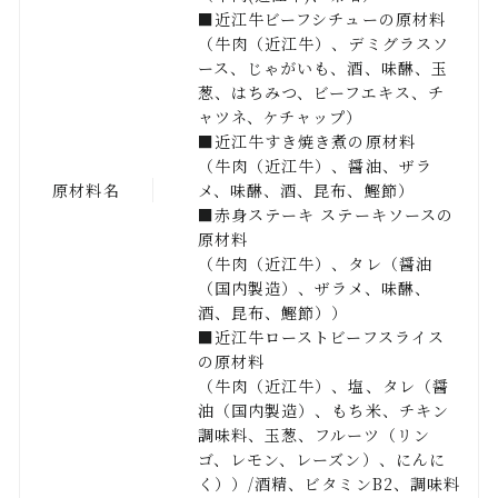
■近江牛ビーフシチューの原材料
（牛肉（近江牛）、デミグラスソ
ース、じゃがいも、酒、味醂、玉
葱、はちみつ、ビーフエキス、チ
ャツネ、ケチャップ）
■近江牛すき焼き煮の原材料
（牛肉（近江牛）、醤油、ザラ
原材料名
メ、味醂、酒、昆布、鰹節）
■赤身ステーキ ステーキソースの
原材料
（牛肉（近江牛）、タレ（醤油
（国内製造）、ザラメ、味醂、
酒、昆布、鰹節））
■近江牛ローストビーフスライス
の原材料
（牛肉（近江牛）、塩、タレ（醤
油（国内製造）、もち米、チキン
調味料、玉葱、フルーツ（リン
ゴ、レモン、レーズン）、にんに
く））/酒精、ビタミンB2、調味料