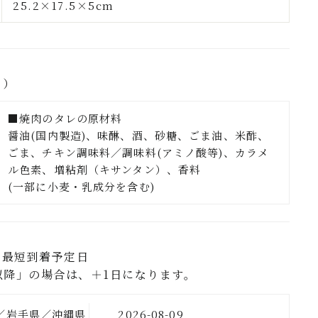
25.2×17.5×5cm
り）
■焼肉のタレの原材料
醤油(国内製造)、味醂、酒、砂糖、ごま油、米酢、
ごま、チキン調味料／調味料(アミノ酸等)、カラメ
ル色素、増粘剤（キサンタン）、香料
(一部に小麦・乳成分を含む)
の最短到着予定日
以降」の場合は、＋1日になります。
／岩手県／沖縄県
2026-08-09