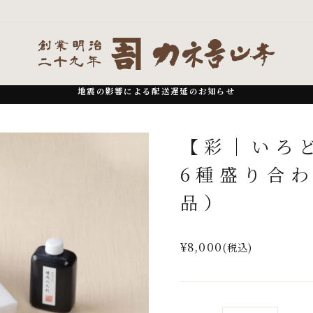
地震の影響による配送遅延のお知らせ
一
時
【彩｜いろ
停
止
6種盛り合わ
品）
通
¥8,000
(税込)
常
価
格