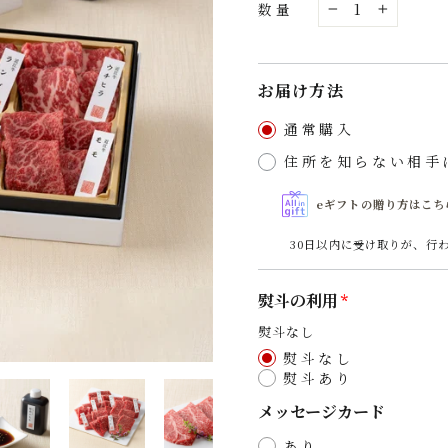
数量
−
+
お届け方法
通常購入
住所を知らない相手
eギフトの贈り方はこち
30日以内に受け取りが、行
熨斗の利用
熨斗なし
熨斗なし
熨斗あり
メッセージカード
あり