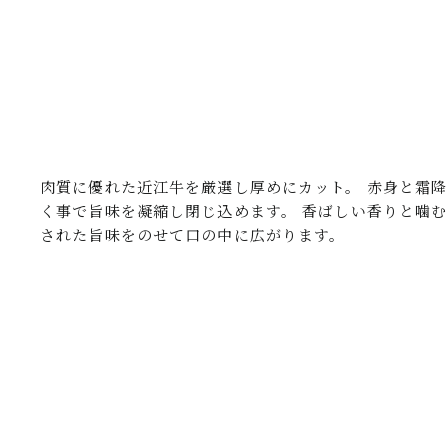
肉質に優れた近江牛を厳選し厚めにカット。 赤身と霜
く事で旨味を凝縮し閉じ込めます。 香ばしい香りと噛
された旨味をのせて口の中に広がります。