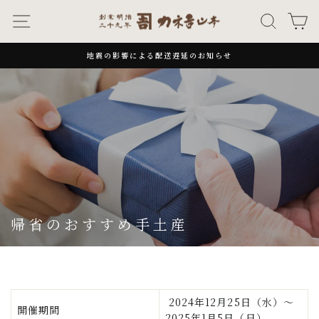
次
ナビゲーション
キーワー
カ
へ
地震の影響による配送遅延のお知らせ
一
時
停
止
帰省のおすすめ手土産
2024年12月25日（水）～
開催期間
2025年1月5日（日）