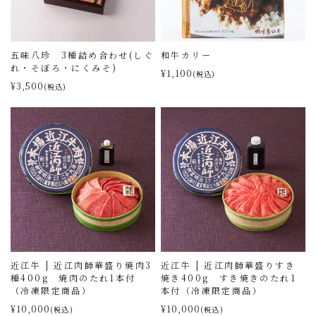
五味八珍 3種詰め合わせ(しぐ
和牛カリー
れ・そぼろ・にくみそ)
¥1,100
(税込)
¥3,500
(税込)
近江牛 | 近江肉師華盛り焼肉3
近江牛 | 近江肉師華盛りすき
種400g 焼肉のたれ1本付
焼き400g すき焼きのたれ1
（冷凍限定商品）
本付（冷凍限定商品）
¥10,000
¥10,000
(税込)
(税込)