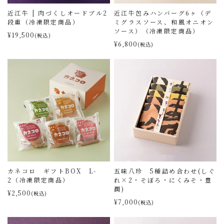
近江牛 | 肉づくしオードブル2
近江牛包みハンバーグ6ヶ（デ
段重（冷凍限定商品）
ミグラスソース、和風オニオン
ソース）（冷凍限定商品）
¥19,500
(税込)
¥6,800
(税込)
カネコロ ギフトBOX L-
五味八珍 5種詰め合わせ(しぐ
2（冷凍限定商品）
れ×2・そぼろ・にくみそ・豊
潤)
¥2,500
(税込)
¥7,000
(税込)