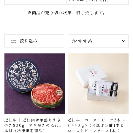
※商品が売り切れ次第、終了致します。
並
絞り込み
び
替
え
近江牛 | 近江肉師華盛りすき
近江牛 ローストビーフ2本 <
焼き800g すき焼きのたれ1
計440ｇ>（和風ポン酢1本と
本付（冷凍限定商品）
ローストビーフソース1本 ）