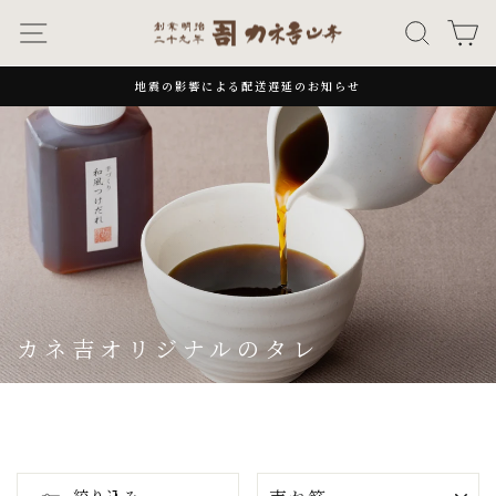
次
ナビゲーション
キーワー
カ
へ
地震の影響による配送遅延のお知らせ
一
時
停
止
カネ吉オリジナルのタレ
並