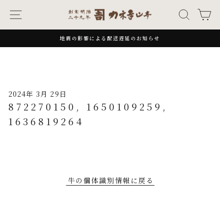
次
ナビゲーション
キーワー
カ
へ
地震の影響による配送遅延のお知らせ
一
時
停
止
2024年 3月 29日
872270150, 1650109259,
1636819264
牛の個体識別情報に戻る