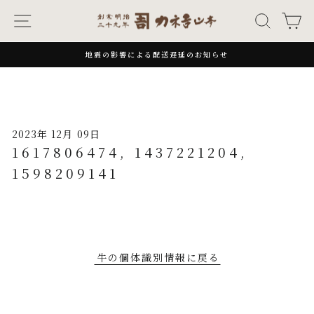
次
ナビゲーション
キーワー
カ
へ
地震の影響による配送遅延のお知らせ
一
時
停
止
2023年 12月 09日
1617806474, 1437221204,
1598209141
牛の個体識別情報に戻る