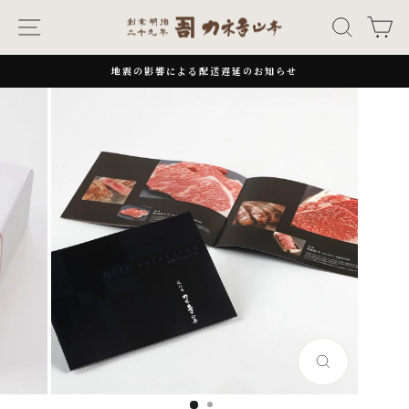
次
ナビゲーション
キーワー
カ
へ
地震の影響による配送遅延のお知らせ
一
時
停
止
閉
じ
る