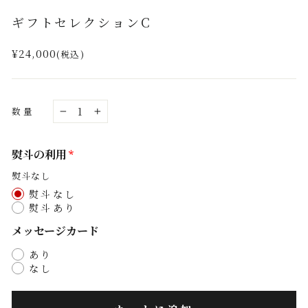
(esc)
ギフトセレクションC
通
¥24,000
(税込)
常
価
格
数量
−
+
熨斗の利用
熨斗なし
熨斗なし
熨斗あり
メッセージカード
あり
なし