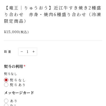
(esc)
【竜王｜りゅうおう】近江牛すき焼き2種盛
り合わせ 赤身・焼肉6種盛り合わせ（冷凍
限定商品）
通
¥15,000
(税込)
常
価
格
数量
−
+
熨斗の利用
熨斗なし
熨斗なし
熨斗あり
メッセージカード
あり
なし