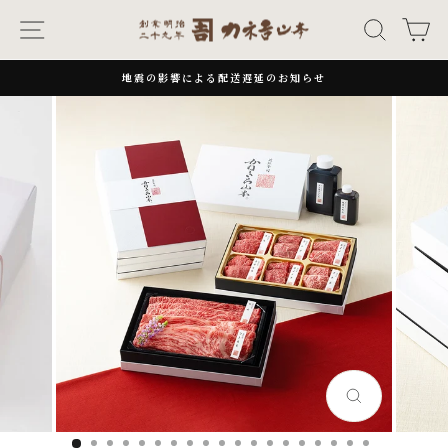
次
ナビゲーション
キーワー
カ
へ
地震の影響による配送遅延のお知らせ
一
時
停
止
閉
じ
る