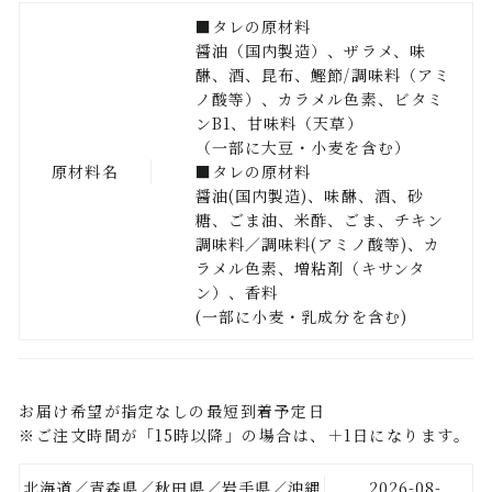
■タレの原材料
醤油（国内製造）、ザラメ、味
醂、酒、昆布、鰹節/調味料（アミ
ノ酸等）、カラメル色素、ビタミ
ンB1、甘味料（天草）
（一部に大豆・小麦を含む）
原材料名
■タレの原材料
醤油(国内製造)、味醂、酒、砂
糖、ごま油、米酢、ごま、チキン
調味料／調味料(アミノ酸等)、カ
ラメル色素、増粘剤（キサンタ
ン）、香料
(一部に小麦・乳成分を含む)
お届け希望が指定なしの最短到着予定日
※ご注文時間が「15時以降」の場合は、＋1日になります。
北海道／青森県／秋田県／岩手県／沖縄
2026-08-