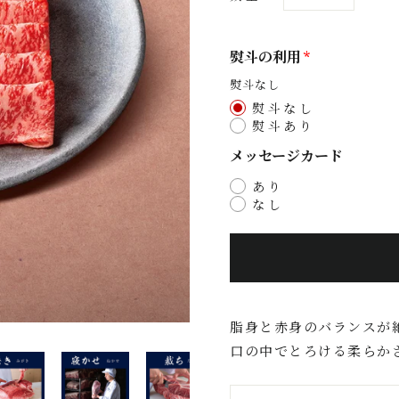
−
+
熨斗の利用
熨斗なし
熨斗なし
熨斗あり
メッセージカード
あり
なし
脂身と赤身のバランスが
口の中でとろける柔らか