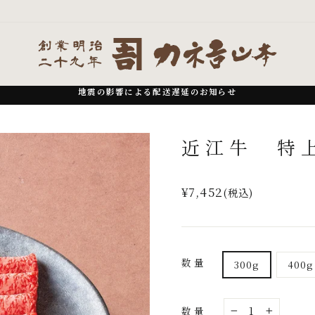
地震の影響による配送遅延のお知らせ
一
時
近江牛 特
停
止
通
¥7,452
(税込)
常
価
格
数量
300g
400g
数量