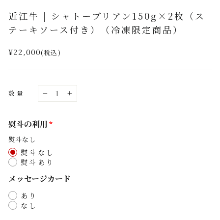
(esc)
近江牛 | シャトーブリアン150g×2枚（ス
テーキソース付き）（冷凍限定商品）
通
¥22,000
(税込)
常
価
格
数量
−
+
熨斗の利用
熨斗なし
熨斗なし
熨斗あり
メッセージカード
あり
なし