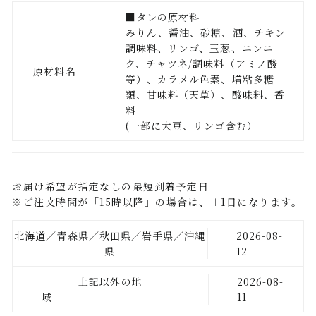
■タレの原材料
みりん、醤油、砂糖、酒、チキン
調味料、リンゴ、玉葱、ニンニ
ク、チャツネ/調味料（アミノ酸
原材料名
等）、カラメル色素、増粘多糖
類、甘味料（天草）、酸味料、香
料
(一部に大豆、リンゴ含む）
お届け希望が指定なしの最短到着予定日
※ご注文時間が「15時以降」の場合は、＋1日になります。
北海道／青森県／秋田県／岩手県／沖縄
2026-08-
県
12
上記以外の地
2026-08-
域
11