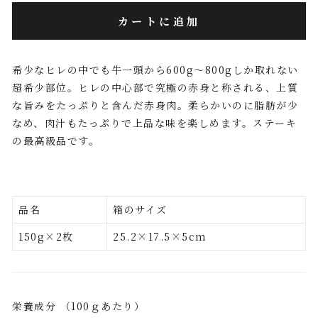
カートに追加
希少なヒレの中でも牛一頭から600g〜800gしか取れない
超希少部位。ヒレの中心部で究極の赤身と称される、上質
な旨みをたっぷりと含んだ赤身肉。柔らかいのに脂肪が少
なめ、肉汁もたっぷりで上品な味を楽しめます。ステーキ
の最高級品です。
品名
箱のサイズ
150g×2枚
25.2×17.5×5cm
栄養成分 （100ｇあたり）