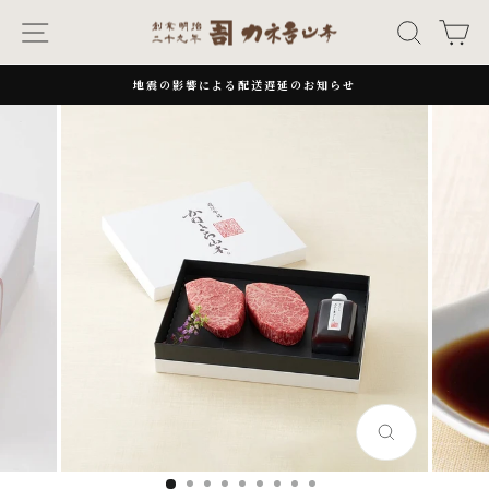
次
ナビゲーション
キーワー
カ
へ
地震の影響による配送遅延のお知らせ
一
時
停
止
閉
じ
る