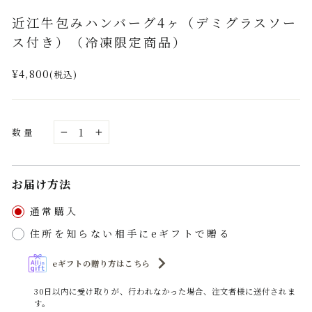
(esc)
近江牛包みハンバーグ4ヶ（デミグラスソー
ス付き）（冷凍限定商品）
通
¥4,800
(税込)
常
価
格
数量
−
+
お届け方法
通常購入
住所を知らない相手にeギフトで贈る
eギフトの贈り方はこちら
30日以内に受け取りが、行われなかった場合、注文者様に送付されま
す。