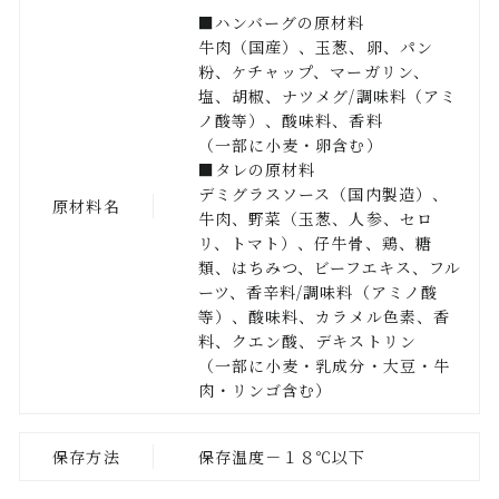
■ハンバーグの原材料
牛肉（国産）、玉葱、卵、パン
粉、ケチャップ、マーガリン、
塩、胡椒、ナツメグ/調味料（アミ
ノ酸等）、酸味料、香料
（一部に小麦・卵含む）
■タレの原材料
デミグラスソース（国内製造）、
原材料名
牛肉、野菜（玉葱、人参、セロ
リ、トマト）、仔牛骨、鶏、糖
類、はちみつ、ビーフエキス、フル
ーツ、香辛料/調味料（アミノ酸
等）、酸味料、カラメル色素、香
料、クエン酸、デキストリン
（一部に小麦・乳成分・大豆・牛
肉・リンゴ含む）
保存方法
保存温度－１８℃以下