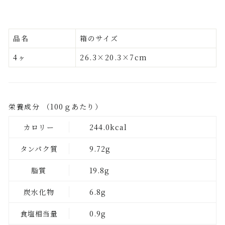
品名
箱のサイズ
4ヶ
26.3×20.3×7cm
栄養成分 （100ｇあたり）
カロリー
244.0kcal
タンパク質
9.72g
脂質
19.8g
炭水化物
6.8g
食塩相当量
0.9g