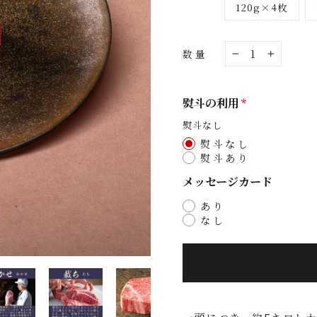
120g×4枚
数量
−
+
熨斗の利用
熨斗なし
熨斗なし
熨斗あり
メッセージカード
あり
なし