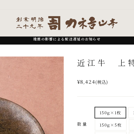
地震の影響による配送遅延のお知らせ
一
時
近江牛 上
停
止
通
¥8,424
(税込)
常
価
格
150g×1枚
数量
150g×5枚