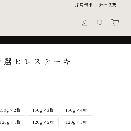
採用情報
会社概要
ログイン
キーワード検
カー
特選ヒレステーキ
150g×2枚
150g×3枚
150g×4枚
120g×1枚
120g×2枚
120g×3枚