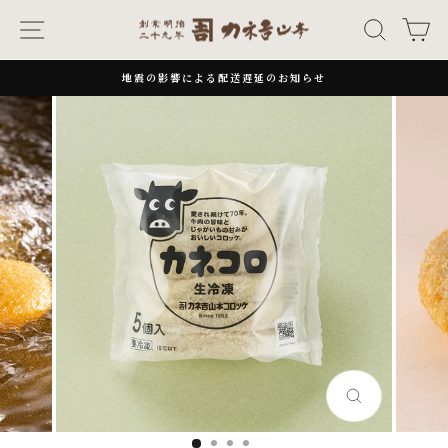
次
ナビゲーション
キーワー
カ
へ
地震の影響による配送遅延のお知らせ
一
時
停
止
閉
じ
る