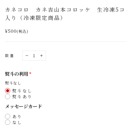
(esc)
カネコロ カネ吉山本コロッケ 生冷凍5コ
入り（冷凍限定商品）
通
¥500
(税込)
常
価
格
数量
−
+
熨斗の利用
熨斗なし
熨斗なし
熨斗あり
メッセージカード
あり
なし