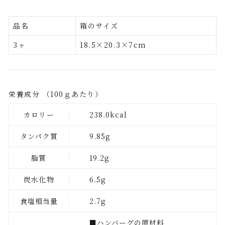
品名
箱のサイズ
3ヶ
18.5×20.3×7cm
栄養成分 （100ｇあたり）
カロリー
238.0kcal
タンパク質
9.85g
脂質
19.2g
炭水化物
6.5g
食塩相当量
2.7g
■ハンバーグの原材料