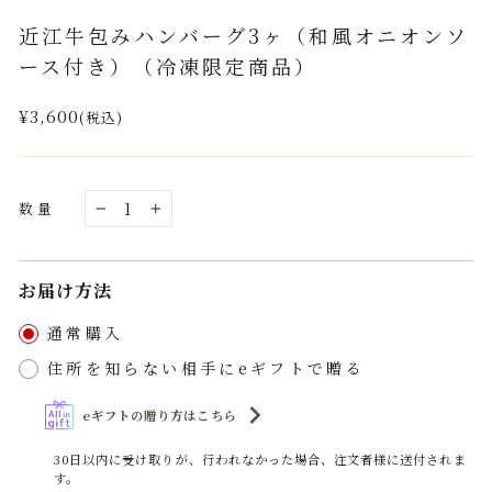
(esc)
近江牛包みハンバーグ3ヶ（和風オニオンソ
ース付き）（冷凍限定商品）
通
¥3,600
(税込)
常
価
格
数量
−
+
お届け方法
通常購入
住所を知らない相手にeギフトで贈る
eギフトの贈り方はこちら
30日以内に受け取りが、行われなかった場合、注文者様に送付されま
す。