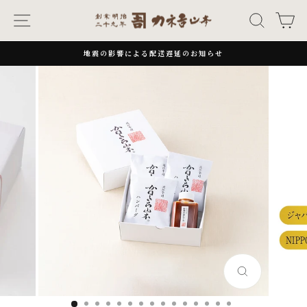
次
ナビゲーション
キーワー
カ
へ
地震の影響による配送遅延のお知らせ
一
時
停
止
閉
じ
る