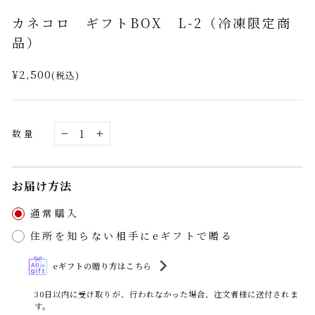
(esc)
カネコロ ギフトBOX L-2（冷凍限定商
品）
通
¥2,500
(税込)
常
価
格
数量
−
+
お届け方法
通常購入
住所を知らない相手にeギフトで贈る
eギフトの贈り方はこちら
30日以内に受け取りが、行われなかった場合、注文者様に送付されま
す。