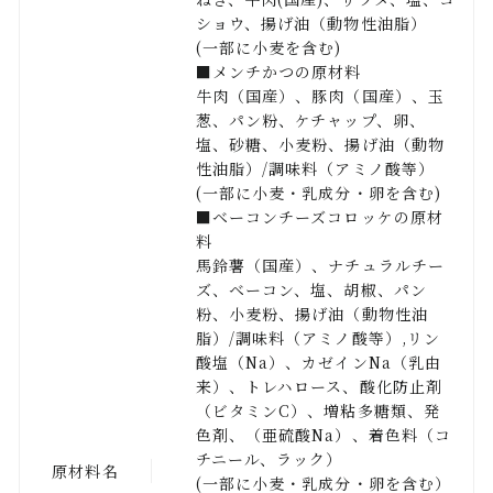
ショウ、揚げ油（動物性油脂）
(一部に小麦を含む)
■メンチかつの原材料
牛肉（国産）、豚肉（国産）、玉
葱、パン粉、ケチャップ、卵、
塩、砂糖、小麦粉、揚げ油（動物
性油脂）/調味料（アミノ酸等）
(一部に小麦・乳成分・卵を含む)
■ベーコンチーズコロッケの原材
料
馬鈴薯（国産）、ナチュラルチー
ズ、ベーコン、塩、胡椒、パン
粉、小麦粉、揚げ油（動物性油
脂）/調味料（アミノ酸等）,リン
酸塩（Na）、カゼインNa（乳由
来）、トレハロース、酸化防止剤
（ビタミンC）、増粘多糖類、発
色剤、（亜硫酸Na）、着色料（コ
チニール、ラック）
原材料名
(一部に小麦・乳成分・卵を含む）