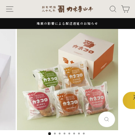
次
ナビゲーション
キーワー
カ
へ
地震の影響による配送遅延のお知らせ
一
時
停
止
閉
じ
る