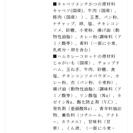
■キャベツメンチかつの原材料
キャベツ(国産)、牛肉（国産）、
豚肉（国産） ）、玉葱、パン粉、
ケチャップ、卵、塩、チキンコン
ソメ、砂糖、小麦粉、揚げ油（動
物性油脂）、カレー粉/調味料（ア
ミノ酸等）、香料（一部に小麦、
乳成分・卵を含む）
■ハムカレーコロッケの原材料
じゃがいも（国産）、チョップド
ハム、玉ねぎ、牛肉、砂糖、食
塩、チキンコンソメパウダー、カ
レー粉、衣（パン粉、小麦粉）、
揚げ油（動物性油脂）/調味料（ア
ミノ酸等）、リン酸塩（Na）、カ
ゼインNa、酸化防止剤（V.C）、
発色剤（亜硝酸Na）、香辛料抽出
物、着色料（コチニール、アナト
ー、カラメル）、甘味料（甘
草）、くん液、（一部に小麦・